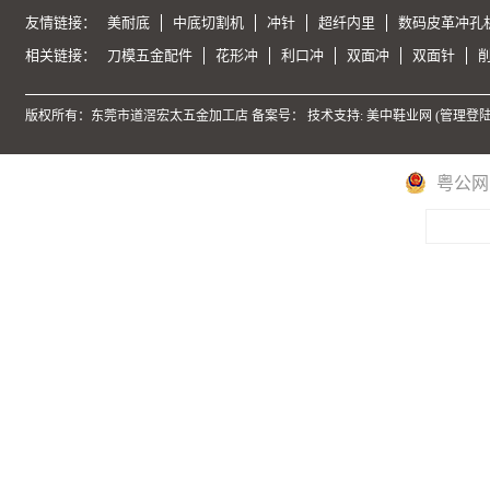
友情链接：
美耐底
中底切割机
冲针
超纤内里
数码皮革冲孔
相关链接：
刀模五金配件
花形冲
利口冲
双面冲
双面针
版权所有：东莞市道滘宏太五金加工店 备案号：
技术支持: 美中鞋业网 (
管理登
粤公网安