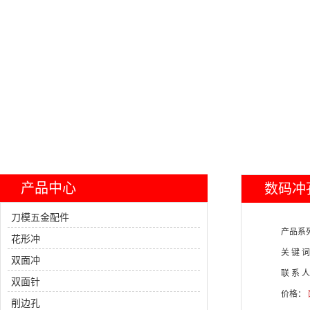
产品中心
数码冲
刀模五金配件
产品系
花形冲
关 键 
双面冲
联 系 
双面针
价格：
削边孔