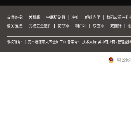
友情链接：
美耐底
中底切割机
冲针
超纤内里
数码皮革冲孔
相关链接：
刀模五金配件
花形冲
利口冲
双面冲
双面针
版权所有：东莞市道滘宏太五金加工店 备案号：
技术支持: 美中鞋业网 (
管理登
粤公网安