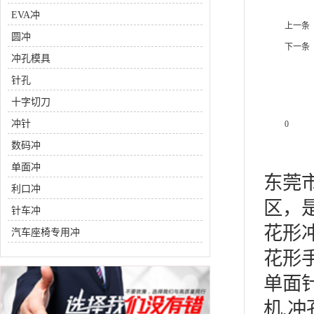
EVA冲
上一条
圆冲
下一条
冲孔模具
针孔
十字切刀
冲针
0
数码冲
产品说
单面冲
东莞
利口冲
区，
针车冲
花形
汽车座椅专用冲
花形
车缝一体冲
其他产品
单面
机,